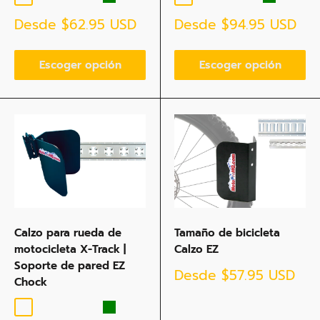
Precio
Precio
Desde
$62.95 USD
Desde
$94.95 USD
de
de
venta
venta
Escoger opción
Escoger opción
Calzo para rueda de
Tamaño de bicicleta
motocicleta X-Track |
Calzo EZ
Soporte de pared EZ
Precio
Desde
$57.95 USD
Chock
de
venta
Negro
Azul
Naranja
Rojo
Green