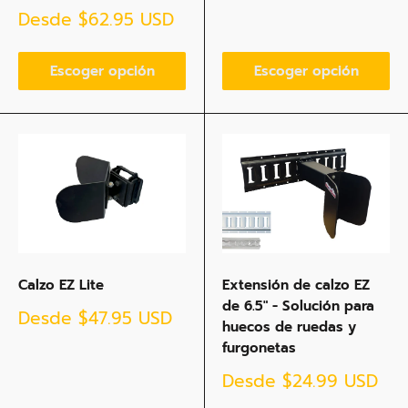
Precio
Desde
$62.95 USD
de
venta
Escoger opción
Escoger opción
Calzo EZ Lite
Extensión de calzo EZ
de 6.5" - Solución para
Precio
Desde
$47.95 USD
huecos de ruedas y
de
furgonetas
venta
Precio
Desde
$24.99 USD
de