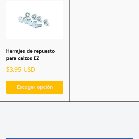
Herrajes de repuesto
para calzos EZ
Precio
$3.95 USD
de
venta
Escoger opción
Craig Shaffer
Great fit in my Rivian
Great fit in my rivian. I did add