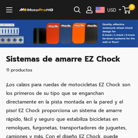
Ir
0
USD
MotoProHQ
directamente
al
contenido
Sistemas de amarre EZ Chock
11 productos
¡Los calzos para ruedas de motocicletas EZ Chock son
los primeros de su tipo que se enganchan
directamente en la pista montada en la pared y el
piso! EZ Chock proporciona un sistema de amarre
rápido, fácil y seguro que estabiliza bicicletas en
remolques, furgonetas, transportadores de juguetes,
camiones y más. Con el diseño EZ Chock, puede