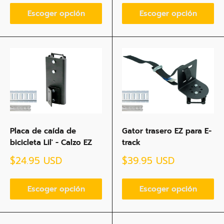
venta
Escoger opción
Escoger opción
Placa de caída de
Gator trasero EZ para E-
bicicleta Lil' - Calzo EZ
track
Precio
Precio
$24.95 USD
$39.95 USD
de
de
venta
venta
Escoger opción
Escoger opción