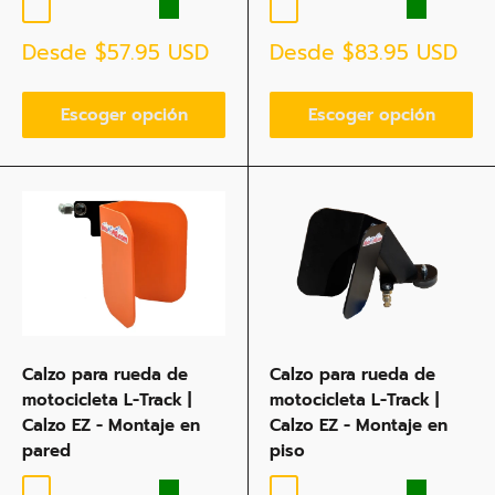
Negro
Azul
Naranja
Rojo
Green
Negro
Azul
Naranja
Rojo
Green
Precio
Precio
Desde
$57.95 USD
Desde
$83.95 USD
de
de
venta
venta
Escoger opción
Escoger opción
Calzo para rueda de
Calzo para rueda de
motocicleta L-Track |
motocicleta L-Track |
Calzo EZ - Montaje en
Calzo EZ - Montaje en
pared
piso
Negro
Azul
Naranja
Rojo
Green
Negro
Azul
Naranja
Rojo
Green