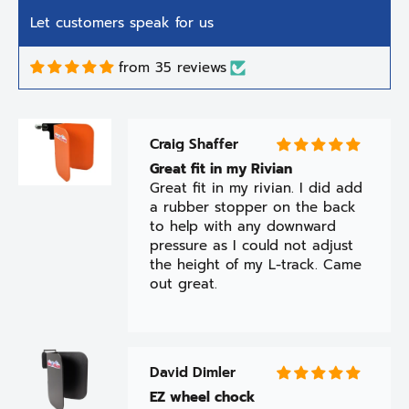
a rubber stopper on the back
Let customers speak for us
to help with any downward
pressure as I could not adjust
from 35 reviews
the height of my L-track. Came
out great.
David Dimler
EZ wheel chock
This is my 5th EZ. I loved them
as soon as I bought the first
one. I ride with my family and
we haul our bikes down some
pretty rough roads and we
hauled our bikes across 3 states
and the bikes have never
moved. For hauling in a enclosed
trailer the Ez is the only way to
go.