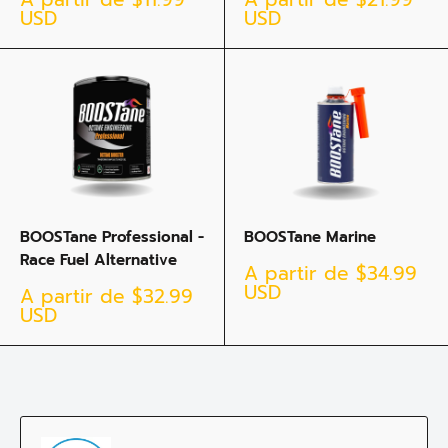
réduit
réduit
USD
USD
BOOSTane Professional -
BOOSTane Marine
Race Fuel Alternative
Prix
A partir de
$34.99
réduit
USD
Prix
A partir de
$32.99
réduit
USD