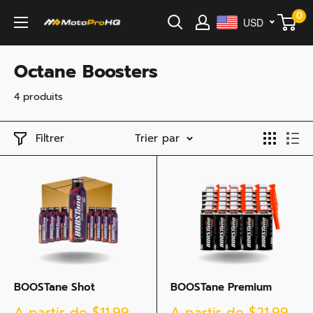
Passer
0
USD
MotoProHQ
au
contenu
Octane Boosters
4 produits
Filtrer
Trier par
BOOSTane Shot
BOOSTane Premium
Prix
Prix
A partir de
$11.99
A partir de
$21.99